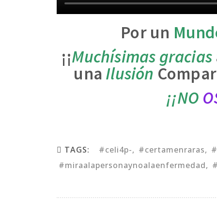
Por un
Mund
¡¡
Muchísimas gracias
una
Ilusión
Compar
¡¡NO
O
TAGS:
#celi4p-
#certamenraras
#
#miraalapersonaynoalaenfermedad