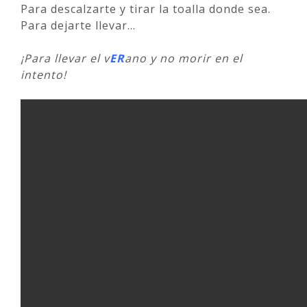
Para descalzarte y tirar la toalla donde sea.
Para dejarte llevar…
¡Para llevar el v
ER
ano y no morir en el
intento!