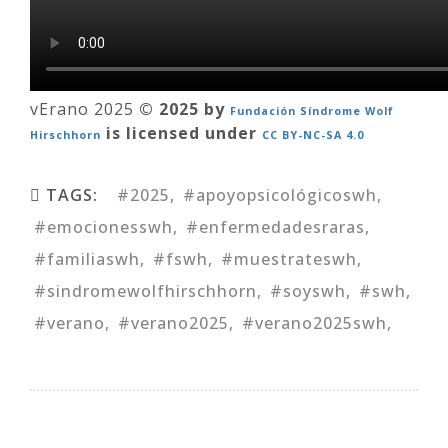
vErano 2025
© 2025 by
Fundación Síndrome Wolf
is licensed under
Hirschhorn
CC BY-NC-SA 4.0
TAGS:
#2025
#apoyopsicológicoswh
#emocionesswh
#enfermedadesraras
#familiaswh
#fswh
#muestrateswh
#sindromewolfhirschhorn
#soyswh
#swh
#verano
#verano2025
#verano2025swh