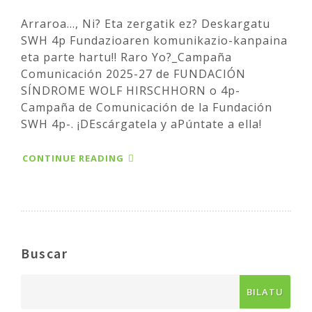
Arraroa..., Ni? Eta zergatik ez? Deskargatu
SWH 4p Fundazioaren komunikazio-kanpaina
eta parte hartu!! Raro Yo?_Campaña
Comunicación 2025-27 de FUNDACIÓN
SÍNDROME WOLF HIRSCHHORN o 4p-
Campaña de Comunicación de la Fundación
SWH 4p-. ¡DEscárgatela y aPúntate a ella!
CONTINUE READING
Buscar