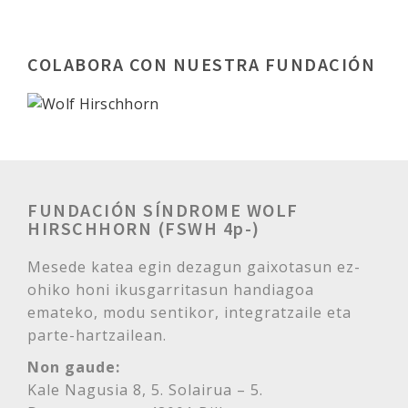
COLABORA CON NUESTRA FUNDACIÓN
FUNDACIÓN SÍNDROME WOLF
HIRSCHHORN (FSWH 4p-)
Mesede katea egin dezagun gaixotasun ez-
ohiko honi ikusgarritasun handiagoa
emateko, modu sentikor, integratzaile eta
parte-hartzailean.
Non gaude:
Kale Nagusia 8, 5. Solairua – 5.