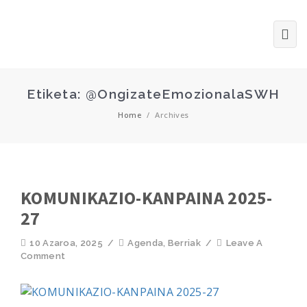
Etiketa: @OngizateEmozionalaSWH
Home
/
Archives
KOMUNIKAZIO-KANPAINA 2025-
27
10 Azaroa, 2025
/
Agenda
,
Berriak
/
Leave A
Comment