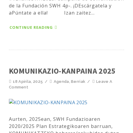
de la Fundación SWH 4p-. ¡DEscárgatela y
aPúntate a ella! Izan zaitez...
CONTINUE READING
KOMUNIKAZIO-KANPAINA 2025
18 Apirila, 2025
/
Agenda
,
Berriak
/
Leave A
Comment
Aurten, 2025ean, SWH Fundazioaren
2020/2025 Plan Estrategikoaren barruan,