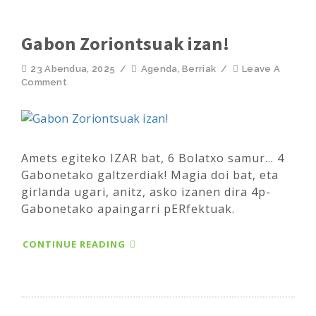
Gabon Zoriontsuak izan!
23 Abendua, 2025
/
Agenda
,
Berriak
/
Leave A
Comment
Amets egiteko IZAR bat, 6 Bolatxo samur... 4
Gabonetako galtzerdiak! Magia doi bat, eta
girlanda ugari, anitz, asko izanen dira 4p-
Gabonetako apaingarri pERfektuak.
CONTINUE READING