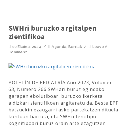
SWHri buruzko argitalpen
zientifikoa
10 Ekaina, 2024
/
Agenda
,
Berriak
/
Leave A
Comment
BOLETÍN DE PEDIATRÍA Año 2023, Volumen
63, Número 266 SWHari buruz egindako
garapen ebolutiboari buruzko ikerketa
aldizkari zientifikoan argitaratu da. Beste EPF
batzuekin ezaugarri asko partekatzen dituela
kontuan hartuta, eta SWHn fenotipo
kognitiboari buruz orain arte ezagutzen