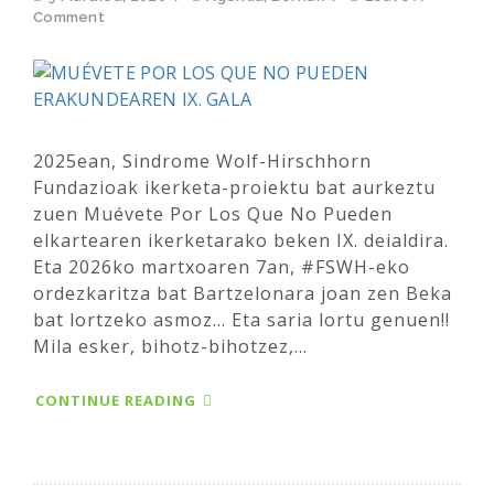
Comment
2025ean, Sindrome Wolf-Hirschhorn
Fundazioak ikerketa-proiektu bat aurkeztu
zuen Muévete Por Los Que No Pueden
elkartearen ikerketarako beken IX. deialdira.
Eta 2026ko martxoaren 7an, #FSWH-eko
ordezkaritza bat Bartzelonara joan zen Beka
bat lortzeko asmoz... Eta saria lortu genuen!!
Mila esker, bihotz-bihotzez,...
CONTINUE READING