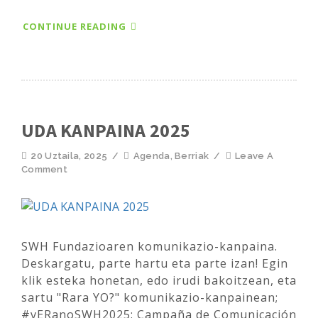
CONTINUE READING
UDA KANPAINA 2025
20 Uztaila, 2025
/
Agenda
,
Berriak
/
Leave A
Comment
SWH Fundazioaren komunikazio-kanpaina.
Deskargatu, parte hartu eta parte izan! Egin
klik esteka honetan, edo irudi bakoitzean, eta
sartu "Rara YO?" komunikazio-kanpainean;
#vERanoSWH2025: Campaña de Comunicación