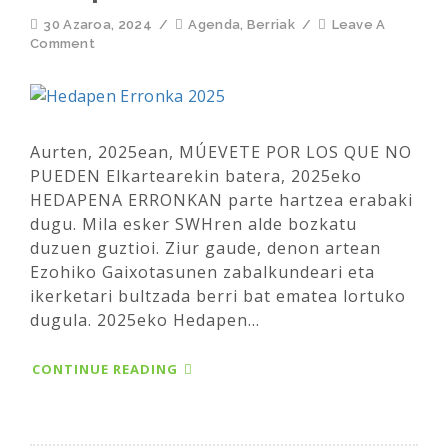
30 Azaroa, 2024
/
Agenda
,
Berriak
/
Leave A
Comment
Aurten, 2025ean, MÚEVETE POR LOS QUE NO
PUEDEN Elkartearekin batera, 2025eko
HEDAPENA ERRONKAN parte hartzea erabaki
dugu. Mila esker SWHren alde bozkatu
duzuen guztioi. Ziur gaude, denon artean
Ezohiko Gaixotasunen zabalkundeari eta
ikerketari bultzada berri bat ematea lortuko
dugula. 2025eko Hedapen...
CONTINUE READING