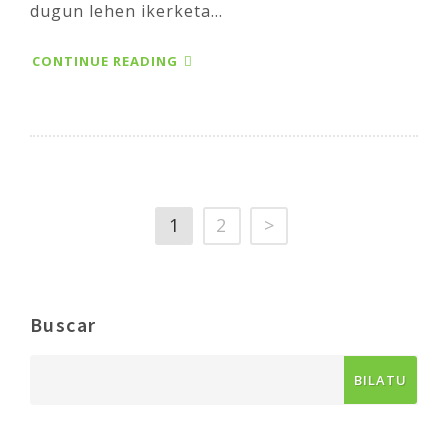
dugun lehen ikerketa...
CONTINUE READING
1
2
>
Buscar