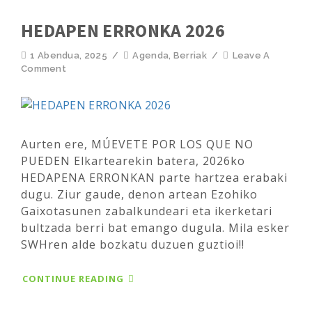
HEDAPEN ERRONKA 2026
1 Abendua, 2025
/
Agenda
,
Berriak
/
Leave A
Comment
Aurten ere, MÚEVETE POR LOS QUE NO
PUEDEN Elkartearekin batera, 2026ko
HEDAPENA ERRONKAN parte hartzea erabaki
dugu. Ziur gaude, denon artean Ezohiko
Gaixotasunen zabalkundeari eta ikerketari
bultzada berri bat emango dugula. Mila esker
SWHren alde bozkatu duzuen guztioi!!
CONTINUE READING