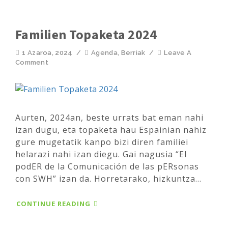
Familien Topaketa 2024
1 Azaroa, 2024
/
Agenda
,
Berriak
/
Leave A
Comment
Aurten, 2024an, beste urrats bat eman nahi
izan dugu, eta topaketa hau Espainian nahiz
gure mugetatik kanpo bizi diren familiei
helarazi nahi izan diegu. Gai nagusia “El
podER de la Comunicación de las pERsonas
con SWH” izan da. Horretarako, hizkuntza...
CONTINUE READING