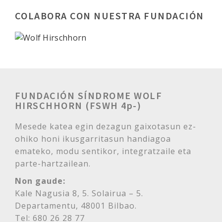
COLABORA CON NUESTRA FUNDACIÓN
FUNDACIÓN SÍNDROME WOLF
HIRSCHHORN (FSWH 4p-)
Mesede katea egin dezagun gaixotasun ez-
ohiko honi ikusgarritasun handiagoa
emateko, modu sentikor, integratzaile eta
parte-hartzailean.
Non gaude:
Kale Nagusia 8, 5. Solairua – 5.
Departamentu, 48001 Bilbao.
Tel: 680 26 28 77