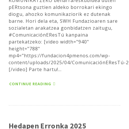
KOMUNIKATZEKO beharra/eskubidea duten
pERtsona guztien aldeko borrokari ekingo
diogu, ahozko komunikaziorik ez dutenak
barne. Hori dela eta, SWH Fundazioaren sare
sozialetan arakatzea gonbidatzen zaitugu,
#ComunicaciónEResTú kanpaina
partekatzeko: [video width="940"
height="788"
mp4="https://fundacion4pmenos.com/wp-
content/uploads/2025/04/ComunicaciónEResTú-
[/video] Parte hartu!...
CONTINUE READING
Hedapen Erronka 2025