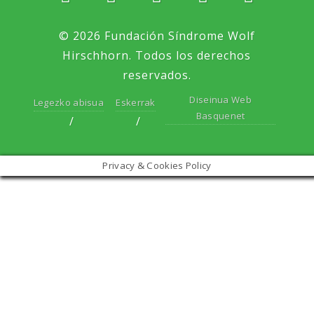
© 2026 Fundación Síndrome Wolf
Hirschhorn. Todos los derechos
reservados.
Diseinua Web
Legezko abisua
Eskerrak
Basquenet
Privacy & Cookies Policy