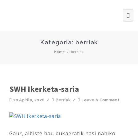
Kategoria: berriak
Home
/
berriak
SWH Ikerketa-saria
10 Apirila, 2026
/
Berriak
/
Leave A Comment
Gaur, albiste hau bukaeratik hasi nahiko