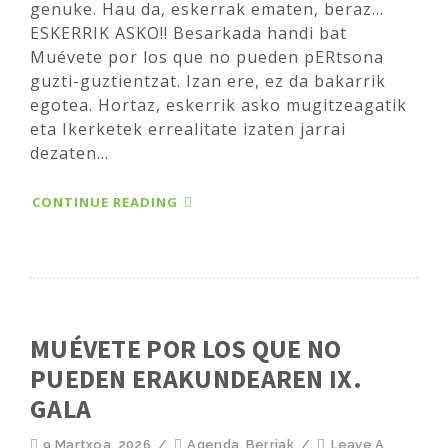
genuke. Hau da, eskerrak ematen, beraz...
ESKERRIK ASKO!! Besarkada handi bat
Muévete por los que no pueden pERtsona
guzti-guztientzat. Izan ere, ez da bakarrik
egotea. Hortaz, eskerrik asko mugitzeagatik
eta Ikerketek errealitate izaten jarrai
dezaten...
CONTINUE READING
MUÉVETE POR LOS QUE NO
PUEDEN ERAKUNDEAREN IX.
GALA
9 Martxoa, 2026
/
Agenda
,
Berriak
/
Leave A