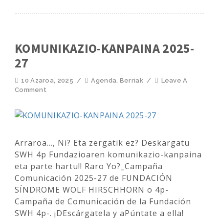
KOMUNIKAZIO-KANPAINA 2025-
27
10 Azaroa, 2025
/
Agenda
,
Berriak
/
Leave A
Comment
Arraroa..., Ni? Eta zergatik ez? Deskargatu
SWH 4p Fundazioaren komunikazio-kanpaina
eta parte hartu!! Raro Yo?_Campaña
Comunicación 2025-27 de FUNDACIÓN
SÍNDROME WOLF HIRSCHHORN o 4p-
Campaña de Comunicación de la Fundación
SWH 4p-. ¡DEscárgatela y aPúntate a ella!