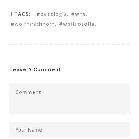
TAGS:
#psicología
#whs
#wolfhirschhorn
#wolfilosofía
Leave A Comment