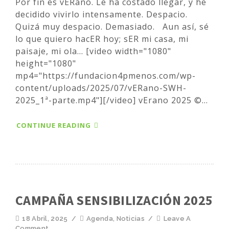
Por fin es vERano. Le ha costado llegar, y he
decidido vivirlo intensamente. Despacio.
Quizá muy despacio. Demasiado. Aun así, sé
lo que quiero hacER hoy; sER mi casa, mi
paisaje, mi ola... [video width="1080"
height="1080"
mp4="https://fundacion4pmenos.com/wp-
content/uploads/2025/07/vERano-SWH-
2025_1ª-parte.mp4"][/video] vErano 2025 ©...
CONTINUE READING
CAMPAÑA SENSIBILIZACIÓN 2025
18 Abril, 2025
/
Agenda
,
Noticias
/
Leave A
Comment