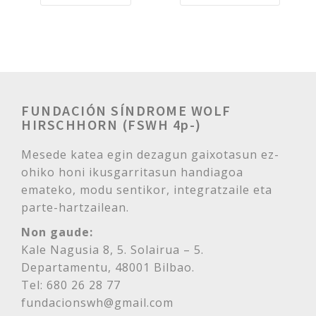
FUNDACIÓN SÍNDROME WOLF
HIRSCHHORN (FSWH 4p-)
Mesede katea egin dezagun gaixotasun ez-
ohiko honi ikusgarritasun handiagoa
emateko, modu sentikor, integratzaile eta
parte-hartzailean.
Non gaude:
Kale Nagusia 8, 5. Solairua – 5.
Departamentu, 48001 Bilbao.
Tel: 680 26 28 77
fundacionswh@gmail.com