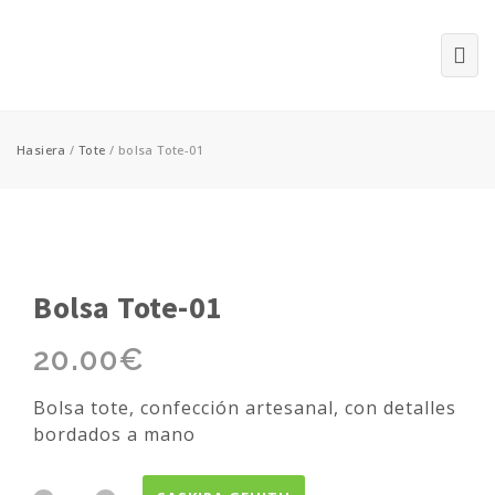
Hasiera
/
Tote
/ bolsa Tote-01
Bolsa Tote-01
20.00
€
Bolsa tote, confección artesanal, con detalles
bordados a mano