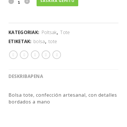
SASKIRA GEHITU
KATEGORIAK:
Poltsak
,
Tote
ETIKETAK:
bolsa
,
tote
DESKRIBAPENA
Bolsa tote, confección artesanal, con detalles
bordados a mano