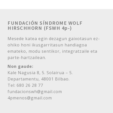
FUNDACIÓN SÍNDROME WOLF
HIRSCHHORN (FSWH 4p-)
Mesede katea egin dezagun gaixotasun ez-
ohiko honi ikusgarritasun handiagoa
emateko, modu sentikor, integratzaile eta
parte-hartzailean.
Non gaude:
Kale Nagusia 8, 5. Solairua – 5.
Departamentu, 48001 Bilbao.
Tel: 680 26 28 77
fundacionswh@gmail.com
4pmenos@gmail.com