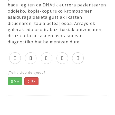
badu, egiten da DNAtik aurrera pazientearen
odoleko, kopia-kopuruko kromosomen
asaldura|aldaketa guztiak ikasten
dituenaren, taula betea|osoa. Arrays-ek
galerak edo oso irabazi txikiak antzematen
dituzte eta ia kasuen osotasunean
diagnostiko bat baimentzen dute.
¿Te ha sido de ayuda?
6
Sí
No