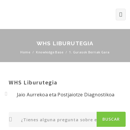
WHS LIBURUTEGIA
Home
/
Knowledge Base
/
1. Gurasok Berriak Gara
WHS Liburutegia
Jaio Aurrekoa eta Postjaiotze Diagnostikoa