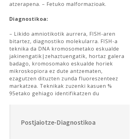
atzerapena. – Fetuko malformazioak.
Diagnostikoa:
– Likido amniotikotik aurrera, FISH-aren
bitartez, diagnostiko molekularra. FISH-a
teknika da DNA kromosometako eskualde
jakinengatik|zehaztuengatik, hortaz galera
badago, kromosomako eskualde horiek
mikroskopiora ez dute antzematen,
ezagutzen dituzten zunda fluoreszenteez
markatzea. Teknikak zuzenki kasuen %
95etako gehiago identifikatzen du
Postjaiotze-Diagnostikoa