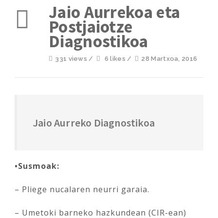
Jaio Aurrekoa eta
Postjaiotze
Diagnostikoa
331 views /
6 likes /
28 Martxoa, 2016
Jaio Aurreko Diagnostikoa
•Susmoak:
– Pliege nucalaren neurri garaia.
– Umetoki barneko hazkundean (CIR-ean)