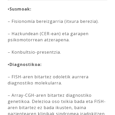
•Susmoak:
– Fisionomía bereizgarria (itxura berezia).
– Hazkundean (CER-ean) eta garapen
psikomotorrean atzerapena.
– Konbultsio-presentzia.
•Diagnostikoa:
– FISH-aren bitartez odoletik aurrera
diagnostiko molekularra.
– Array-CGH-aren bitartez diagnostiko
genetikoa. Delezioa oso txikia bada eta FISH-
aren bitartez ez bada ikusten, baina
pazientearen klinikak sindromea iradokitzen