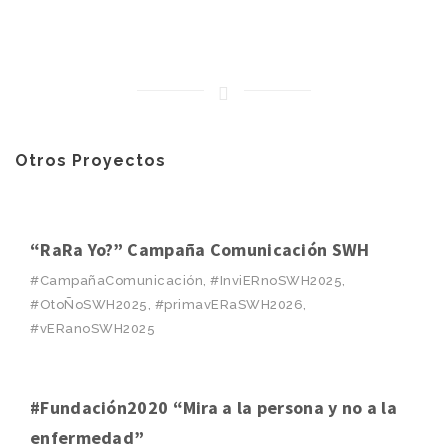
Otros Proyectos
“RaRa Yo?” Campaña Comunicación SWH
#CampañaComunicación, #InviERnoSWH2025,
#OtoÑoSWH2025, #primavERaSWH2026,
#vERanoSWH2025
#Fundación2020 “Mira a la persona y no a la
enfermedad”