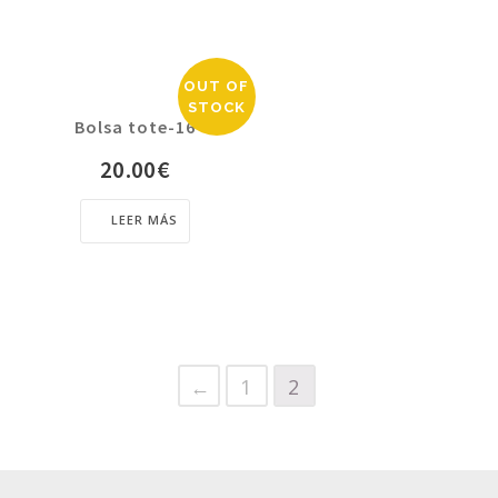
OUT OF
STOCK
Bolsa tote-16
20.00
€
LEER MÁS
←
1
2